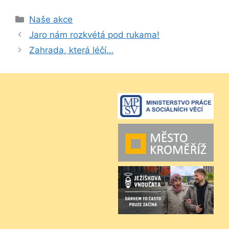
Rubriky
Naše akce
Jaro nám rozkvétá pod rukama!
Zahrada, která léčí…