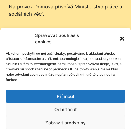
Na provoz Domova přispívá Ministerstvo práce a
sociálních věcí.
Na provoz Domova přispívá Město Kroměříž.
Spravovat Souhlas s
Děkujeme.
cookies
Nadační fond Českého rozhlasu poskytl
Abychom poskytli co nejlepší služby, používáme k ukládání a/nebo
přístupu k informacím o zařízení, technologie jako jsou soubory cookies.
příspěvek na zooterapii.
Souhlas s těmito technologiemi nám umožní zpracovávat údaje, jako je
chování při procházení nebo jedinečná ID na tomto webu. Nesouhlas
nebo odvolání souhlasu může nepříznivě ovlivnit určité vlastnosti a
funkce.
Jak nás podpořit
Příjmout
Odmítnout
Zobrazit předvolby
2026 © ČKCH – Domov seniorů sv. Kříže v Kroměříži