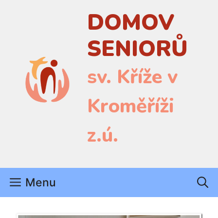
Přeskočit
DOMOV
na
obsah
SENIORŮ
sv. Kříže v
Kroměříži
z.ú.
Menu