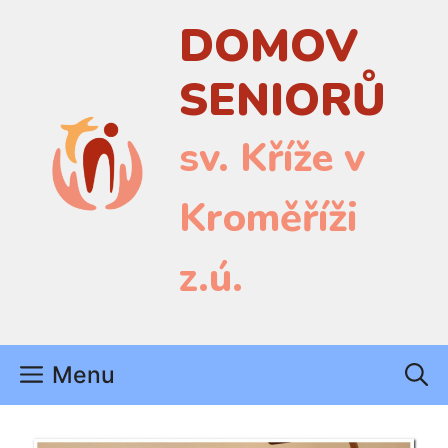
Přeskočit
DOMOV
na
obsah
SENIORŮ
sv. Kříže v
Kroměříži
z.ú.
Menu