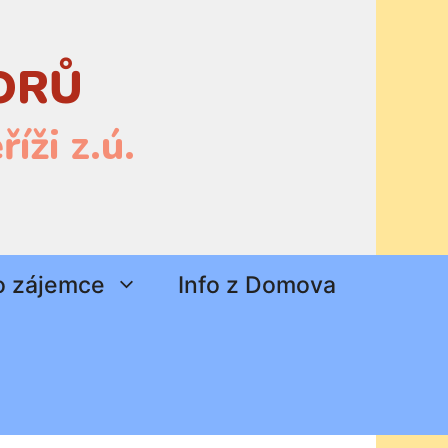
ORŮ
íži z.ú.
o zájemce
Info z Domova