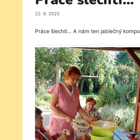
Práce šlechtí…
22. 9. 2025
Práce šlechtí… A nám ten jablečný kompo