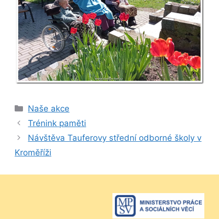
Rubriky
Naše akce
Trénink paměti
Návštěva Tauferovy střední odborné školy v
Kroměříži