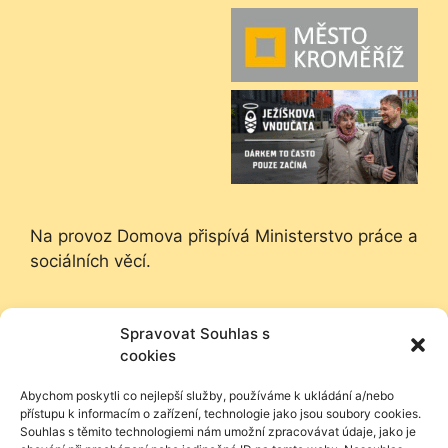
Na provoz Domova přispívá Ministerstvo práce a
sociálních věcí.
Na provoz Domova přispívá Město Kroměříž.
Spravovat Souhlas s
Děkujeme.
cookies
Nadační fond Českého rozhlasu poskytl
Abychom poskytli co nejlepší služby, používáme k ukládání a/nebo
přístupu k informacím o zařízení, technologie jako jsou soubory cookies.
příspěvek na zooterapii.
Souhlas s těmito technologiemi nám umožní zpracovávat údaje, jako je