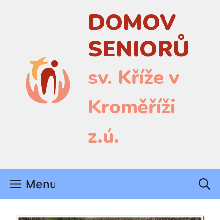
Přeskočit
DOMOV
na
obsah
SENIORŮ
sv. Kříže v
Kroměříži
z.ú.
Menu