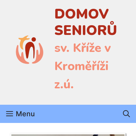
Přeskočit
DOMOV
na
obsah
SENIORŮ
sv. Kříže v
Kroměříži
z.ú.
Menu