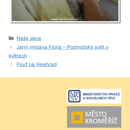
Rubriky
Naše akce
Jarní výstava Floria – Podmořský svět v
květech
Pouť na Velehrad