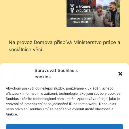
Na provoz Domova přispívá Ministerstvo práce a
sociálních věcí.
Na provoz Domova přispívá Město Kroměříž.
Spravovat Souhlas s
Děkujeme.
cookies
Nadační fond Českého rozhlasu poskytl
Abychom poskytli co nejlepší služby, používáme k ukládání a/nebo
přístupu k informacím o zařízení, technologie jako jsou soubory cookies.
příspěvek na zooterapii.
Souhlas s těmito technologiemi nám umožní zpracovávat údaje, jako je
chování při procházení nebo jedinečná ID na tomto webu. Nesouhlas
nebo odvolání souhlasu může nepříznivě ovlivnit určité vlastnosti a
funkce.
Jak nás podpořit